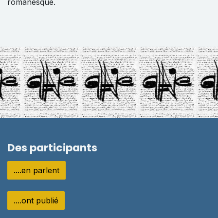
romanesque.
Des participants
....en parlent
....ont publié