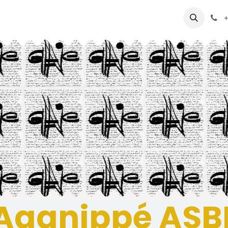
26
Programme 2026-2027
Ateliers annuels 26-27
+
Aganippé ASB