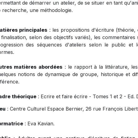
rmettant de démarrer un atelier, de se situer en tant qu'anim
 recherche, une méthodologie.
atières principales
: les propositions d'écriture (théori
 finalisation, selon des objectifs variés), les commentaire
ogression des séquences d'ateliers selon le public et le
ormes.
utres matières abordées
: le rapport à la littérature, le
elques notions de dynamique de groupe, historique et diff
férence.
adre théorique
: Ecrire et faire écrire - Tomes 1 et 2 - Ed.
ieu
: Centre Culturel Espace Bernier, 26 rue François Liber
ormatrice
: Eva Kavian.