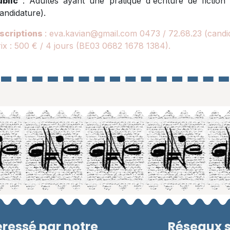
ublic
: Adultes ayant une pratique d'écriture de fiction e
andidature).
scriptions
:
eva.kavian@gmail.com
0473 / 72.68.23 (candi
ix : 500 € / 4 jours (BE03 0682 1678 1384).
éressé par notre
Réseaux 