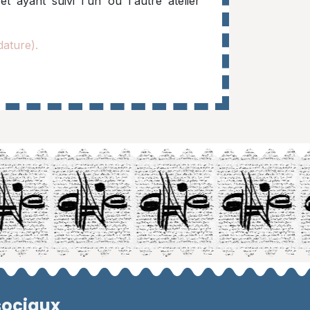
t ayant suivi l'un ou l'autre atelier
dature).
sociaux