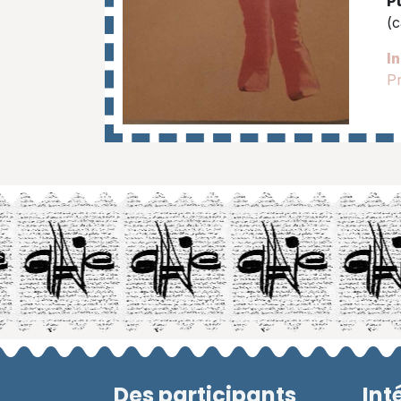
P
(c
In
Pr
Des participants
Int