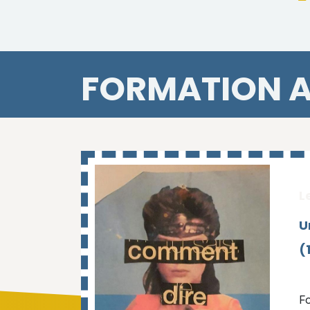
FORMATION A
L
U
(
F