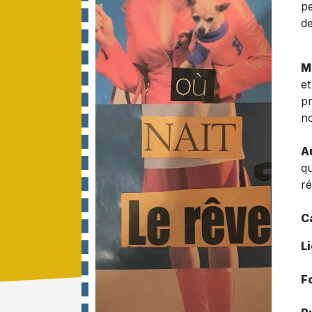
pe
de
M
et
pr
n
A
qu
ré
C
L
F